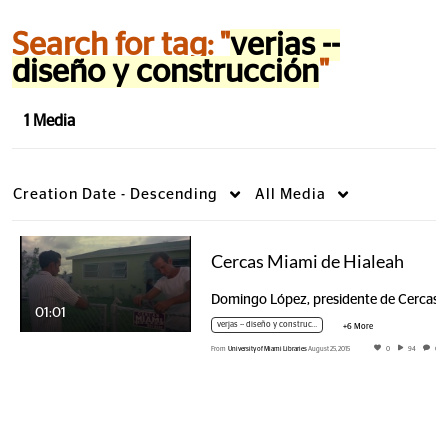
Search for tag: "
verjas --
diseño y construcción
"
1 Media
Creation Date - Descending
All Media
Cercas Miami de Hialeah
Domingo López, presidente de Cercas Miami,…
01:01
verjas -- diseño y construcción
+6 More
From
University of Miami Libraries
August 25, 2015
0
94
0